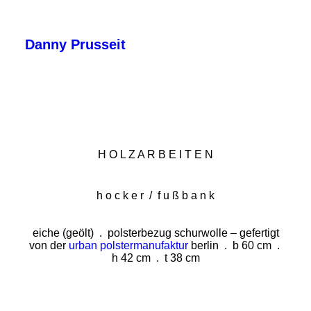
Danny Prusseit
KONTERFEI
MÄRKISCHES LAND
H O L Z A R B E I T E N
HOLZARBEITEN
ÜBER MICH
h o c k e r / f u ß b a n k
IMPRESSUM • DATENSCHUTZ
eiche (geölt) . polsterbezug schurwolle – g
efertigt
von der
urban polstermanufaktur
berlin
. b 60 cm .
h 42 cm . t 38 cm