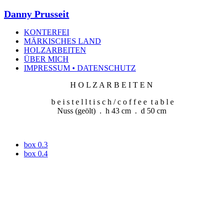
Danny Prusseit
KONTERFEI
MÄRKISCHES LAND
HOLZARBEITEN
ÜBER MICH
IMPRESSUM • DATENSCHUTZ
H O L Z A R B E I T E N
b e i s t e l l t i s c h / c o f f e e t a b l e
Nuss (geölt) . h 43 cm . d 50 cm
box 0.3
box 0.4