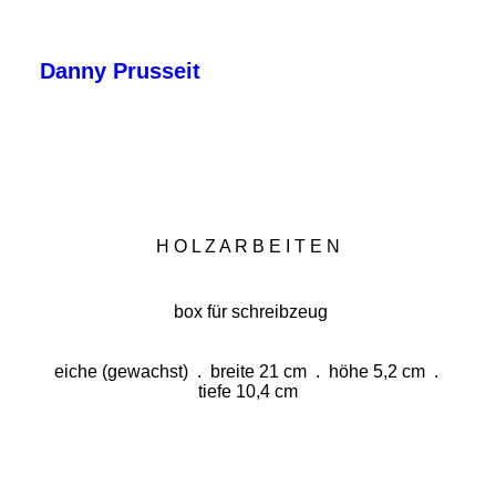
Danny Prusseit
KONTERFEI
MÄRKISCHES LAND
H O L Z A R B E I T E N
HOLZARBEITEN
ÜBER MICH
box für schreibzeug
IMPRESSUM • DATENSCHUTZ
eiche (gewachst) . breite 21 cm . höhe 5,2 cm .
tiefe 10,4 cm